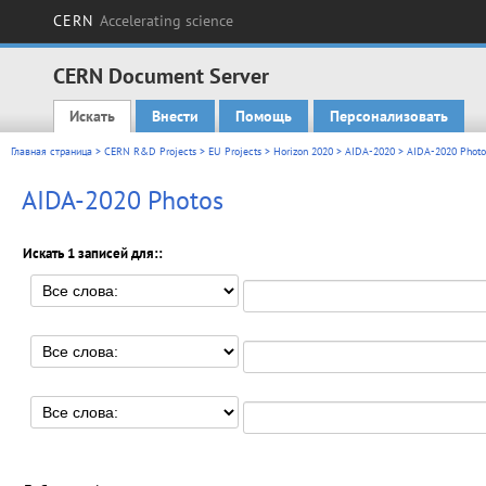
CERN
Accelerating science
CERN Document Server
Искать
Внести
Помощь
Персонализовать
Main menu
Главная страница
>
CERN R&D Projects
>
EU Projects
>
Horizon 2020
>
AIDA-2020
> AIDA-2020 Photo
AIDA-2020 Photos
Искать 1 записей для::