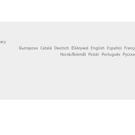
vacy
Български
Català
Deutsch
Ελληνικά
English
Español
Franç
Norsk/Bokmål
Polski
Português
Русск