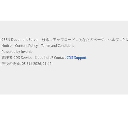
CERN Document Server ::
検索
::
アップロード
::
あなたのページ
::
ヘルプ
::
Pri
Notice
::
Content Policy
::
Terms and Conditions
Powered by
Invenio
管理者
CDS Service
- Need help? Contact
CDS Support
.
最後の更新: 05 8月 2026, 21:42