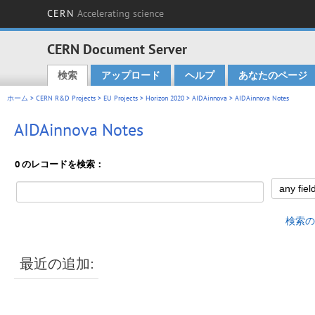
CERN
Accelerating science
CERN Document Server
検索
アップロード
ヘルプ
あなたのページ
Main menu
ホーム
>
CERN R&D Projects
>
EU Projects
>
Horizon 2020
>
AIDAinnova
> AIDAinnova Notes
AIDAinnova Notes
0 のレコードを検索：
検索の
最近の追加: