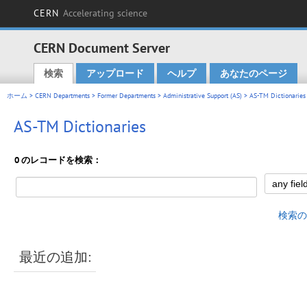
CERN
Accelerating science
CERN Document Server
検索
アップロード
ヘルプ
あなたのページ
Main menu
ホーム
>
CERN Departments
>
Former Departments
>
Administrative Support (AS)
> AS-TM Dictionaries
AS-TM Dictionaries
0 のレコードを検索：
検索の
最近の追加: