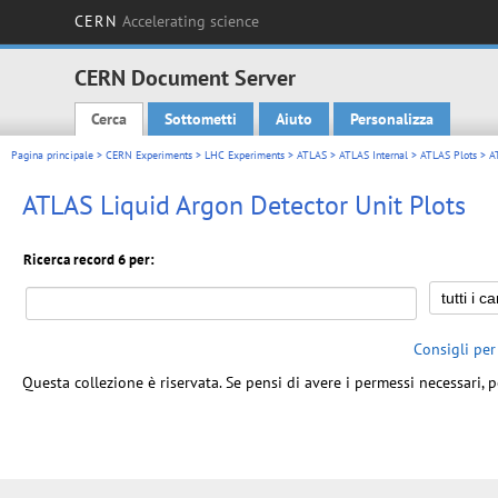
CERN
Accelerating science
CERN Document Server
Cerca
Sottometti
Aiuto
Personalizza
Main menu
Pagina principale
>
CERN Experiments
>
LHC Experiments
>
ATLAS
>
ATLAS Internal
>
ATLAS Plots
> AT
ATLAS Liquid Argon Detector Unit Plots
Ricerca record 6 per:
Consigli per
Questa collezione è riservata. Se pensi di avere i permessi necessari, p