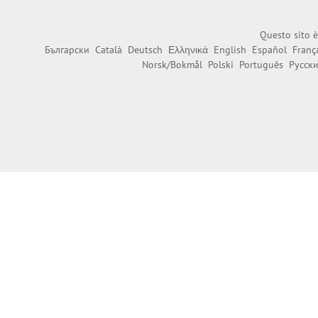
Questo sito è
Български
Català
Deutsch
Ελληνικά
English
Español
Franç
Norsk/Bokmål
Polski
Português
Русск