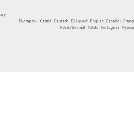
vacy
Български
Català
Deutsch
Ελληνικά
English
Español
Franç
Norsk/Bokmål
Polski
Português
Русск