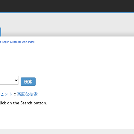
 Argon Detector Unit Plots
ヒント
::
高度な検索
 click on the Search button.