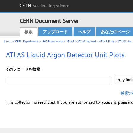
CERN
Accelerating science
CERN Document Server
検索
アップロード
ヘルプ
あなたのページ
Main menu
ホーム
>
CERN Experiments
>
LHC Experiments
>
ATLAS
>
ATLAS Internal
>
ATLAS Plots
> ATLAS Liquid
ATLAS Liquid Argon Detector Unit Plots
6 のレコードを検索：
検索の
This collection is restricted. If you are authorized to access it, please