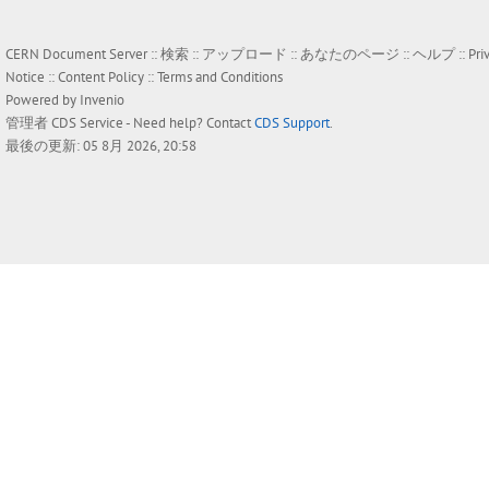
CERN Document Server ::
検索
::
アップロード
::
あなたのページ
::
ヘルプ
::
Pri
Notice
::
Content Policy
::
Terms and Conditions
Powered by
Invenio
管理者
CDS Service
- Need help? Contact
CDS Support
.
最後の更新: 05 8月 2026, 20:58