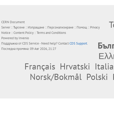
Т
CERN Document
Server ::
Търсене
::
Изпращане
::
Персонализиране
::
Помощ
::
Privacy
Notice
::
Content Policy
::
Terms and Conditions
Powered by
Invenio
Бъл
Поддръжка от
CDS Service
- Need help? Contact
CDS Support
.
Последна промяна: 09 Авг 2026, 21:27
Ελλ
Français
Hrvatski
Itali
Norsk/Bokmål
Polski