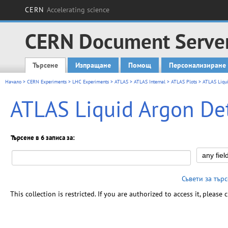
CERN
Accelerating science
CERN Document Serve
Търсене
Изпращане
Помощ
Персонализиране
Main menu
Начало
>
CERN Experiments
>
LHC Experiments
>
ATLAS
>
ATLAS Internal
>
ATLAS Plots
> ATLAS Liqui
ATLAS Liquid Argon Det
Търсене в 6 записа за:
Съвети за тър
This collection is restricted. If you are authorized to access it, please