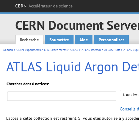
CERN
Accélérateur de science
CERN Document Serve
Recherche
Soumettre
Aide
Personnaliser
Main menu
Accueil
>
CERN Experiments
>
LHC Experiments
>
ATLAS
>
ATLAS Internal
>
ATLAS Plots
> ATLAS Liqui
ATLAS Liquid Argon Det
Chercher dans 6 notices:
Conseils 
L'accès à cette collection est restreint. Si vous êtes autorisé à y accéd