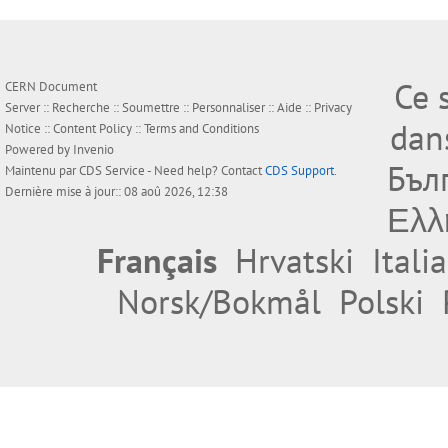
Ce 
CERN Document
Server ::
Recherche
::
Soumettre
::
Personnaliser
::
Aide
::
Privacy
dan
Notice
::
Content Policy
::
Terms and Conditions
Powered by
Invenio
Бъл
Maintenu par
CDS Service
- Need help? Contact
CDS Support
.
Dernière mise à jour:: 08 aoû 2026, 12:38
Ελλ
Français
Hrvatski
Itali
Norsk/Bokmål
Polski