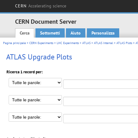
CERN
Accelerating science
CERN Document Server
Cerca
Sottometti
Aiuto
Personalizza
Main menu
Pagina principale
>
CERN Experiments
>
LHC Experiments
>
ATLAS
>
ATLAS Internal
>
ATLAS Plots
> A
ATLAS Upgrade Plots
Ricerca 1 record per: