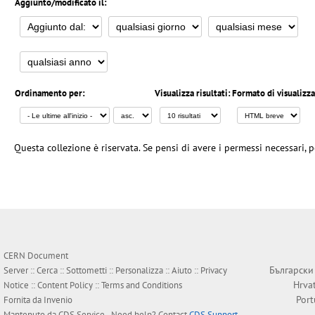
Aggiunto/modificato il:
Ordinamento per:
Visualizza risultati:
Formato di visualizz
Questa collezione è riservata. Se pensi di avere i permessi necessari, p
CERN Document
Български
Server ::
Cerca
::
Sottometti
::
Personalizza
::
Aiuto
::
Privacy
Hrva
Notice
::
Content Policy
::
Terms and Conditions
Por
Fornita da
Invenio
Mantenuto da
CDS Service
- Need help? Contact
CDS Support
.