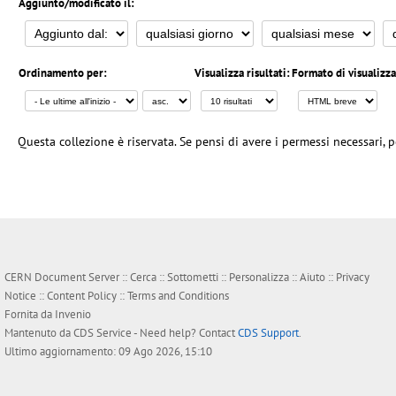
Aggiunto/modificato il:
Ordinamento per:
Visualizza risultati:
Formato di visualizz
Questa collezione è riservata. Se pensi di avere i permessi necessari, p
CERN Document Server ::
Cerca
::
Sottometti
::
Personalizza
::
Aiuto
::
Privacy
Notice
::
Content Policy
::
Terms and Conditions
Fornita da
Invenio
Mantenuto da
CDS Service
- Need help? Contact
CDS Support
.
Ultimo aggiornamento: 09 Ago 2026, 15:10