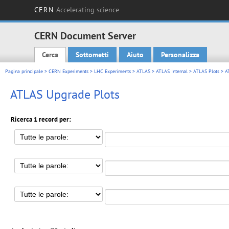
CERN
Accelerating science
CERN Document Server
Cerca
Sottometti
Aiuto
Personalizza
Main menu
Pagina principale
>
CERN Experiments
>
LHC Experiments
>
ATLAS
>
ATLAS Internal
>
ATLAS Plots
> A
ATLAS Upgrade Plots
Ricerca 1 record per: