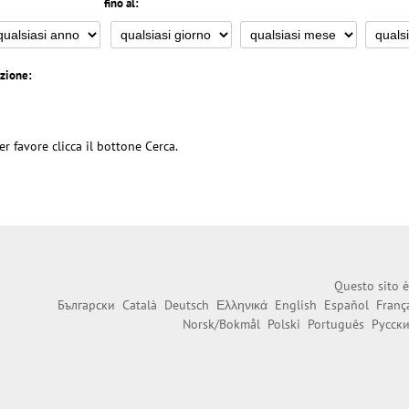
fino al:
azione:
er favore clicca il bottone Cerca.
Questo sito è
Български
Català
Deutsch
Ελληνικά
English
Español
Franç
Norsk/Bokmål
Polski
Português
Русск