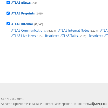
ATLAS eNews
(250)
ATLAS Preprints
(2,660)
ATLAS Internal
(41,546)
ATLAS Communications
ATLAS Internal Notes
ATLAS
(36,814)
(1,225)
ATLAS Live News
Restricted ATLAS Talks
Restricted A
(185)
(3,129)
CERN Document
Български
Server ::
Търсене
::
Изпращане
::
Персонализиране
::
Помощ
::
Privacy