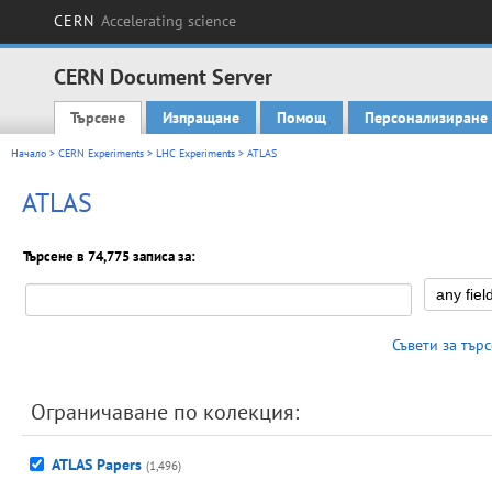
CERN
Accelerating science
CERN Document Server
Търсене
Изпращане
Помощ
Персонализиране
Main menu
Начало
>
CERN Experiments
>
LHC Experiments
> ATLAS
ATLAS
Търсене в 74,775 записа за:
Съвети за тър
Ограничаване по колекция:
ATLAS Papers
(1,496)