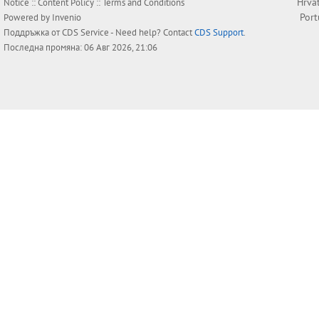
Hrva
Notice
::
Content Policy
::
Terms and Conditions
Por
Powered by
Invenio
Поддръжка от
CDS Service
- Need help? Contact
CDS Support
.
Последна промяна: 06 Авг 2026, 21:06