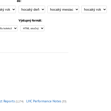
do:
Výstupný formát:
ct Reports
LHC Performance Notes
(1,174)
(33)