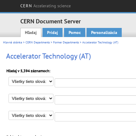
CERN
Accelerating science
CERN Document Server
Hľadaj
Pridaj
Pomoc
Personalizácia
Main menu
Hlavná stránka
>
CERN Departments
>
Former Departments
> Accelerator Technology (AT)
Accelerator Technology (AT)
Hľadaj v 5,394 záznamoch: