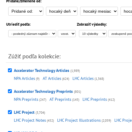
Pridané/zmenené od:
Utriediť podľa:
Zobraziť výsledky:
Zúžiť podľa kolekciе:
Accelerator Technology Articles
(1,989)
NPA Articles
AT Articles
LHC Articles
(9)
(624)
(1,368)
Accelerator Technology Preprints
(801)
NPA Preprints
AT Preprints
LHC Preprints
(247)
(145)
(412)
LHC Project
(3,704)
LHC Project Notes
LHC Project Illustrations
LHC Proje
(452)
(2,059)