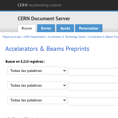
CERN
Accelerating science
CERN Document Server
Buscar
Enviar
Ayuda
Personalizar
Main menu
Página principal
>
CERN Departments
>
Accelerators & Technology Sector
> Accelerators & Beams Prep
Accelerators & Beams Preprints
Buscar en 5,215 registros::