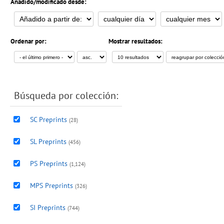
Añadido/modificado desde:
Ordenar por:
Mostrar resultados:
Búsqueda por colección:
SC Preprints
(28)
SL Preprints
(456)
PS Preprints
(1,124)
MPS Preprints
(326)
SI Preprints
(744)