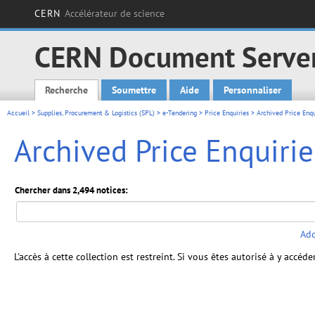
CERN
Accélérateur de science
CERN Document Serve
Recherche
Soumettre
Aide
Personnaliser
Main menu
Accueil
>
Supplies, Procurement & Logistics (SPL)
>
e-Tendering
>
Price Enquiries
> Archived Price Enqu
Archived Price Enquirie
Chercher dans 2,494 notices:
Add
L'accès à cette collection est restreint. Si vous êtes autorisé à y accéd