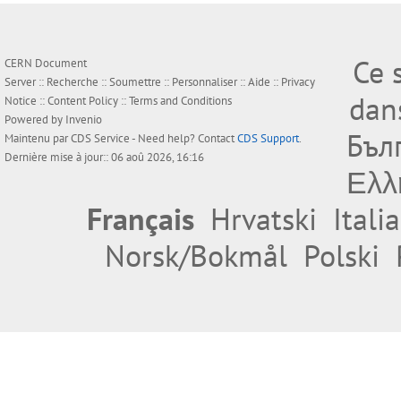
Ce 
CERN Document
Server ::
Recherche
::
Soumettre
::
Personnaliser
::
Aide
::
Privacy
dan
Notice
::
Content Policy
::
Terms and Conditions
Powered by
Invenio
Бъл
Maintenu par
CDS Service
- Need help? Contact
CDS Support
.
Dernière mise à jour:: 06 aoû 2026, 16:16
Ελλ
Français
Hrvatski
Itali
Norsk/Bokmål
Polski