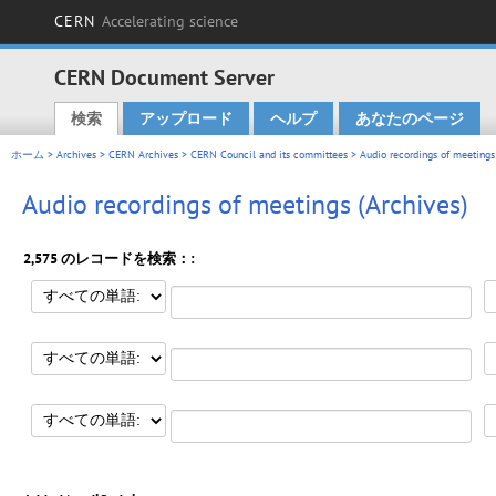
CERN
Accelerating science
CERN Document Server
検索
アップロード
ヘルプ
あなたのページ
Main menu
ホーム
>
Archives
>
CERN Archives
>
CERN Council and its committees
> Audio recordings of meetings
Audio recordings of meetings (Archives)
2,575 のレコードを検索：: