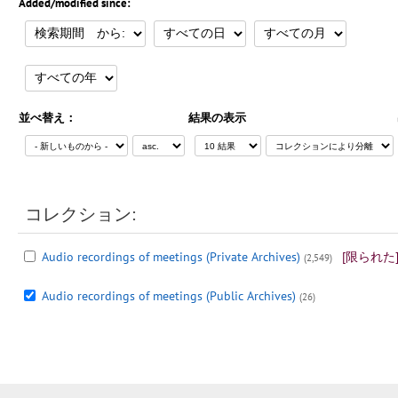
Added/modified since:
並べ替え：
結果の表示
コレクション:
Audio recordings of meetings (Private Archives)
[限られた
(2,549)
Audio recordings of meetings (Public Archives)
(26)