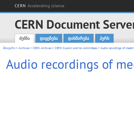
CERN
Accelerating science
CERN Document Serve
ძებნა
დაყენება
დახმარება
პერს
Main menu
მთავარი
>
Archives
>
CERN Archives
>
CERN Council and its committees
> Audio recordings of meetin
Audio recordings of me