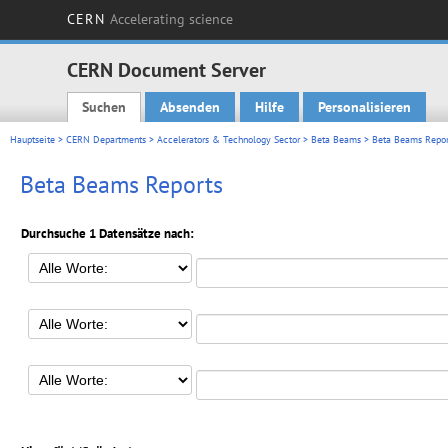
CERN
Accelerating science
CERN Document Server
Suchen
Absenden
Hilfe
Personalisieren
Main menu
Hauptseite
>
CERN Departments
>
Accelerators & Technology Sector
>
Beta Beams
> Beta Beams Repor
Beta Beams Reports
Durchsuche 1 Datensätze nach: