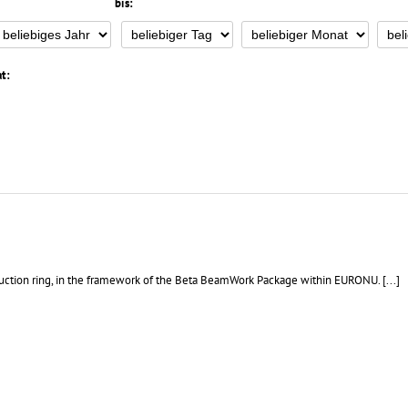
bis:
t:
roduction ring, in the framework of the Beta BeamWork Package within EURONU. [...]