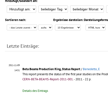
Hinzufügt/Geändert am:
Sortieren nach:
Ergebnisse darstellen:
Darstellungsforma
Letzte Einträge:
2011-11-09
Beta Beams Production Ring, Status Report
/
Benedetto, E
14:51
This report presents the status of the first year studies on the P
CERN-BETA-BEAMS-Report-2011-001
.
- 2011. - 22 p.
Details des Eintrags