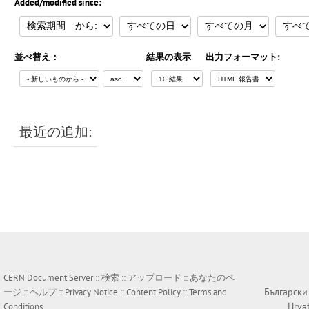
Added/modified since:
並べ替え：
結果の表示
出力フォーマット:
最近の追加:
CERN Document Server ::
検索
::
アップロード
::
あなたのペ
Български
ージ
::
ヘルプ
::
Privacy Notice
::
Content Policy
::
Terms and
Hrva
Conditions