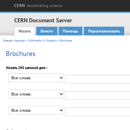
CERN
Accelerating science
CERN Document Server
Искать
Внести
Помощь
Персонализовать
Main menu
Главная страница
>
Multimedia & Outreach
> Brochures
Brochures
Искать 293 записей для::