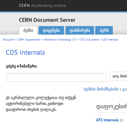
CERN
Accelerating science
CERN Document Server
ძებნა
დაყენება
დახმარება
პერს
Main menu
მთავარი
>
CERN Departments
>
Information Technology (IT)
>
CDS Documents
> CDS Internals
CDS Internals
ეძებე 4 ჩანაწერი:
ძებნის მინიშნებანი
::
გ
ეს აკრძალული კოლექციაა. თუ თქვენ
ავტორიზებული ხართ, გთხოვთ
დაფოკუსი
დააჭიროთ ძიების ღილაკს.
ATS Internals
(0)