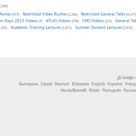
2,380)
Movies
Restricted Video Rushes
Restricted General Talks
(425)
(1,266)
(6,147)
n Days 2013 Videos
ATLAS Videos
CMS Videos
General Ta
(3)
(596)
(225)
Academic Training Lectures
Summer Student Lectures
4,285)
(1,072)
(2,925)
ეს საიტი
Български
Català
Deutsch
Ελληνικά
English
Español
Franç
Norsk/Bokmål
Polski
Português
Русск