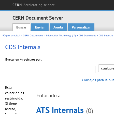
CERN
Accelerating science
CERN Document Server
Buscar
Enviar
Ayuda
Personalizar
Main menu
Página principal
>
CERN Departments
>
Information Technology (IT)
>
CDS Documents
> CDS Internals
CDS Internals
Buscar en 4 registros por:
Consejos para la bú
Esta
colección es
Enfocado a:
restringida.
Si tiene
ATS Internals
(0)
acceso,