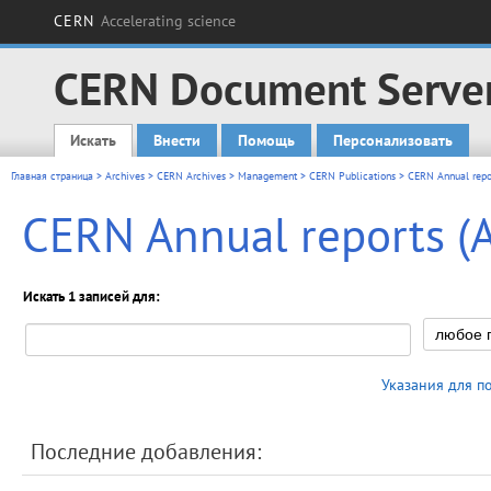
CERN
Accelerating science
CERN Document Serve
Искать
Внести
Помощь
Персонализовать
Main menu
Главная страница
>
Archives
>
CERN Archives
>
Management
>
CERN Publications
> CERN Annual repor
CERN Annual reports (A
Искать 1 записей для:
Указания для п
Последние добавления: