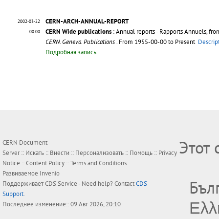
CERN-ARCH-ANNUAL-REPORT
2002-03-22
CERN Wide publications
: Annual reports - Rapports Annuels, fr
00:00
CERN. Geneva. Publications
. From 1955-00-00 to Present
Descrip
Подробная запись
Этот 
CERN Document
Server ::
Искать
::
Внести
::
Персонализовать
::
Помощь
::
Privacy
Notice
::
Content Policy
::
Terms and Conditions
Развиваемое
Invenio
Бъл
Поддерживает
CDS Service
- Need help? Contact
CDS
Support
.
Ελλ
Последнее изменение:: 09 Авг 2026, 20:10