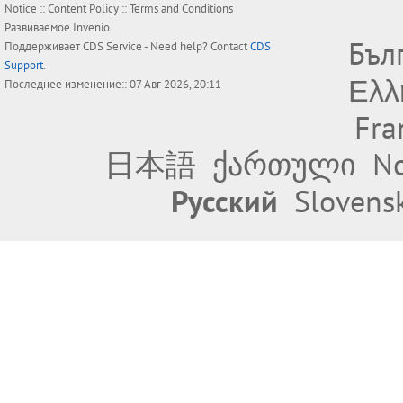
Notice
::
Content Policy
::
Terms and Conditions
Развиваемое
Invenio
Бъл
Поддерживает
CDS Service
- Need help? Contact
CDS
Support
.
Ελλ
Последнее изменение:: 07 Авг 2026, 20:11
Fra
日本語
ქართული
No
Русский
Slovens