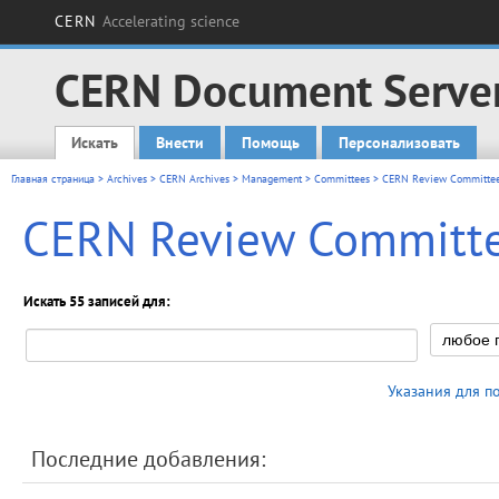
CERN
Accelerating science
CERN Document Serve
Искать
Внести
Помощь
Персонализовать
Main menu
Главная страница
>
Archives
>
CERN Archives
>
Management
>
Committees
> CERN Review Committee 
CERN Review Committee
Искать 55 записей для:
Указания для п
Последние добавления: