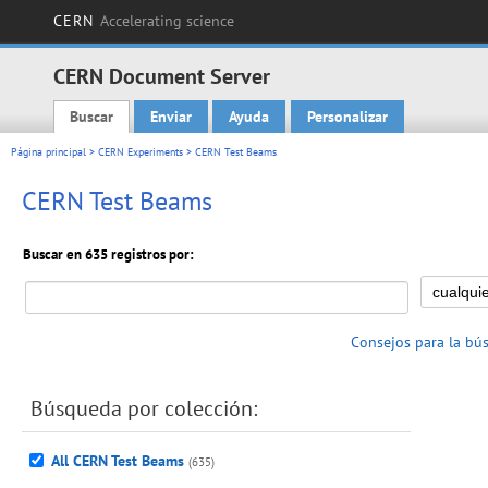
CERN
Accelerating science
CERN Document Server
Buscar
Enviar
Ayuda
Personalizar
Main menu
Página principal
>
CERN Experiments
> CERN Test Beams
CERN Test Beams
Buscar en 635 registros por:
Consejos para la bú
Búsqueda por colección:
All CERN Test Beams
(635)