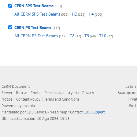
CERN SPS Test Beams
(551)
All CERN SPS Test Beams
H2
H4
(551)
(116)
(200)
CERN PS Test Beams
(117)
All CERN PS Test Beams
T8
T9
T10
(117)
(12)
(60)
(22)
Este s
CERN Document
Български
Server ::
Buscar
::
Enviar
::
Personalizar
::
Ayuda
::
Privacy
Hrva
Notice
::
Content Policy
::
Terms and Conditions
Por
Powered by
Invenio
Mantenido por
CDS Service
- Need help? Contact
CDS Support
.
Última actualización: 10 Ago 2026, 15:13