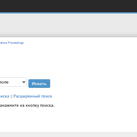
rence Proceedings
оиска
::
Расширенный поиск
танажмите на кнопку поиска.