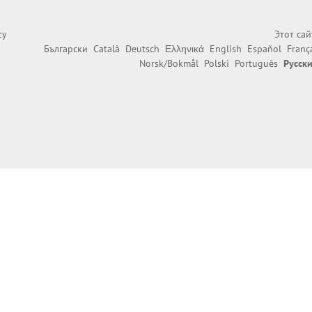
Этот са
cy
Български
Català
Deutsch
Ελληνικά
English
Español
Franç
Norsk/Bokmål
Polski
Português
Русск