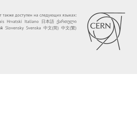
йт также доступен на следующих языках:
ais
Hrvatski
Italiano
日本語
ქართული
ий
Slovensky
Svenska
中文(简)
中文(繁)