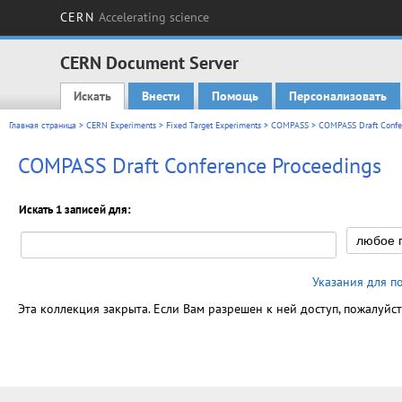
CERN
Accelerating science
CERN Document Server
Искать
Внести
Помощь
Персонализовать
Main menu
Главная страница
>
CERN Experiments
>
Fixed Target Experiments
>
COMPASS
> COMPASS Draft Confe
COMPASS Draft Conference Proceedings
Искать 1 записей для:
Указания для п
Эта коллекция закрыта. Если Вам разрешен к ней доступ, пожалуйс