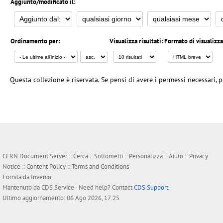
Aggiunto/modificato il:
Ordinamento per:
Visualizza risultati:
Formato di visualizz
Questa collezione è riservata. Se pensi di avere i permessi necessari, p
CERN Document Server ::
Cerca
::
Sottometti
::
Personalizza
::
Aiuto
::
Privacy
Notice
::
Content Policy
::
Terms and Conditions
Fornita da
Invenio
Mantenuto da
CDS Service
- Need help? Contact
CDS Support
.
Ultimo aggiornamento: 06 Ago 2026, 17:25