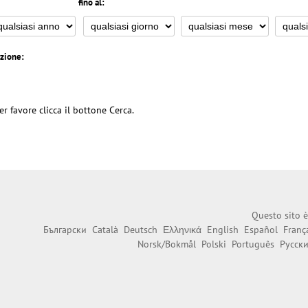
fino al:
azione:
er favore clicca il bottone Cerca.
Questo sito è
Български
Català
Deutsch
Ελληνικά
English
Español
Franç
Norsk/Bokmål
Polski
Português
Русск