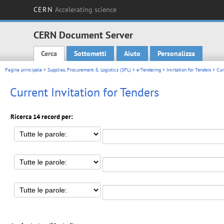
CERN
Accelerating science
CERN Document Server
Cerca
Sottometti
Aiuto
Personalizza
Main menu
Pagina principale
>
Supplies, Procurement & Logistics (SPL)
>
e-Tendering
>
Invitation for Tenders
> Curr
Current Invitation for Tenders
Ricerca 14 record per: