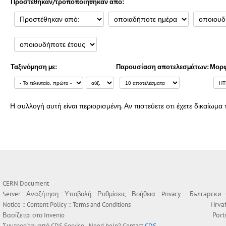
Προστέθηκαν/τροποποιήθηκαν από:
Ταξινόμηση με:
Παρουσίαση αποτελεσμάτων:
Μορφ
Η συλλογή αυτή είναι περιορισμένη. Αν πιστεύετε οτι έχετε δικαίω
CERN Document
Български
Server ::
Αναζήτηση
::
Υποβολή
::
Ρυθμίσεις
::
Βοήθεια
::
Privacy
Hrva
Notice
::
Content Policy
::
Terms and Conditions
Por
Βασίζεται στο
Invenio
Συντηρείται από
CDS Service
- Need help? Contact
CDS