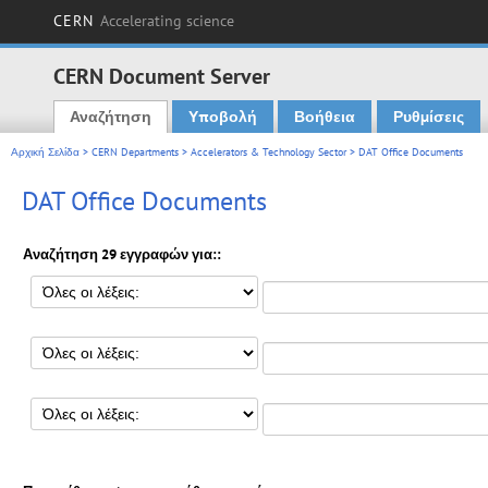
CERN
Accelerating science
CERN Document Server
Αναζήτηση
Υποβολή
Βοήθεια
Ρυθμίσεις
Main menu
Αρχική Σελίδα
>
CERN Departments
>
Accelerators & Technology Sector
> DAT Office Documents
DAT Office Documents
Αναζήτηση 29 εγγραφών για::