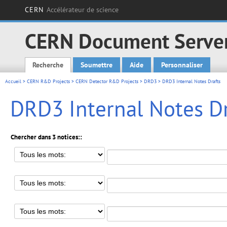
CERN
Accélérateur de science
CERN Document Serve
Recherche
Soumettre
Aide
Personnaliser
Main menu
Accueil
>
CERN R&D Projects
>
CERN Detector R&D Projects
>
DRD3
> DRD3 Internal Notes Drafts
DRD3 Internal Notes Dr
Chercher dans 3 notices::