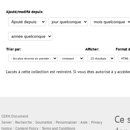
Ajouté/modifié depuis:
Trier par:
Afficher:
Format d
L'accès à cette collection est restreint. Si vous êtes autorisé à y accéd
Ce 
CERN Document
Server ::
Recherche
::
Soumettre
::
Personnaliser
::
Aide
::
Privacy
Notice
::
Content Policy
::
Terms and Conditions