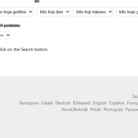
do:
ih podataka:
 click on the Search button.
Sad
Български
Català
Deutsch
Ελληνικά
English
Español
Franç
Norsk/Bokmål
Polski
Português
Русск