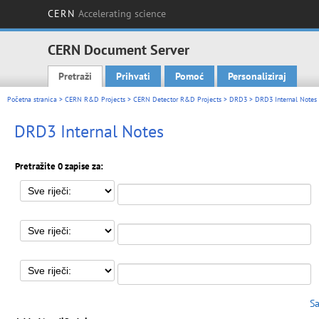
CERN
Accelerating science
CERN Document Server
Pretraži
Prihvati
Pomoć
Personaliziraj
Main menu
Početna stranica
>
CERN R&D Projects
>
CERN Detector R&D Projects
>
DRD3
> DRD3 Internal Notes
DRD3 Internal Notes
Pretražite 0 zapise za:
Sa