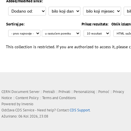
Added/modified since:
Sortiraj po:
Prikaz rezultata:
Oblik izlazn
This collection is restricted. If you are authorized to access it, please
CERN Document Server ::
Pretraži
::
Prihvati
::
Personaliziraj
::
Pomoć
::
Privacy
Notice
::
Content Policy
::
Terms and Conditions
Powered by
Invenio
Održava
CDS Service
- Need help? Contact
CDS Support
.
Ažurirano: 06 Kol 2026, 23:08