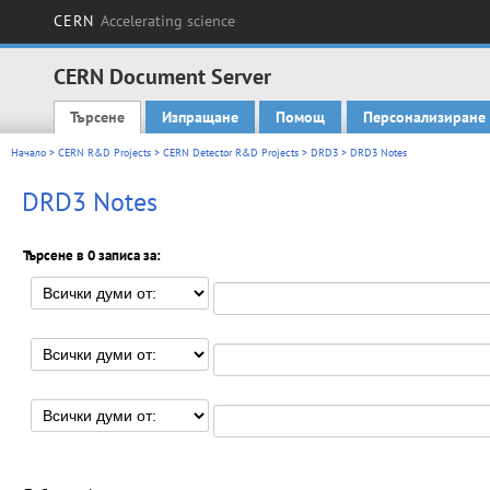
CERN
Accelerating science
CERN Document Server
Търсене
Изпращане
Помощ
Персонализиране
Main menu
Начало
>
CERN R&D Projects
>
CERN Detector R&D Projects
>
DRD3
> DRD3 Notes
DRD3 Notes
Търсене в 0 записа за: