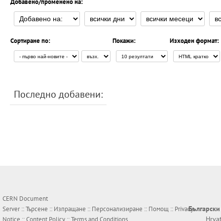
Добавено/променено на:
Сортиране по:
Покажи:
Изходен формат:
Последно добавени:
CERN Document
Български
Server ::
Търсене
::
Изпращане
::
Персонализиране
::
Помощ
::
Privacy
Hrva
Notice
::
Content Policy
::
Terms and Conditions