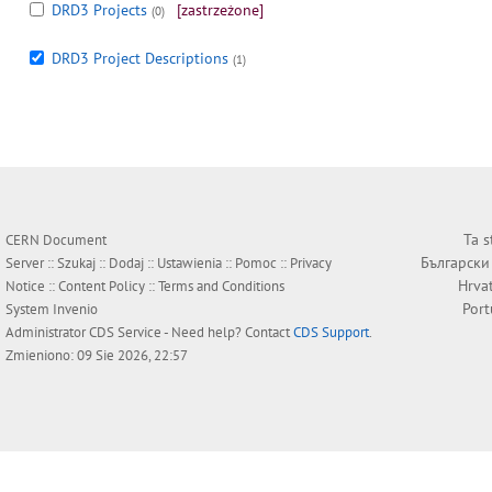
DRD3 Projects
[zastrzeżone]
(0)
DRD3 Project Descriptions
(1)
Ta s
CERN Document
Български
Server ::
Szukaj
::
Dodaj
::
Ustawienia
::
Pomoc
::
Privacy
Hrva
Notice
::
Content Policy
::
Terms and Conditions
Por
System
Invenio
Administrator
CDS Service
- Need help? Contact
CDS Support
.
Zmieniono: 09 Sie 2026, 22:57