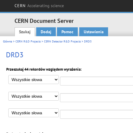
CERN
Accelerating science
CERN Document Server
Szukaj
Dodaj
Pomoc
Ustawienia
Main menu
Główna
>
CERN R&D Projects
>
CERN Detector R&D Projects
> DRD3
DRD3
Przeszukaj 44 rekordów względem wyrażenia: