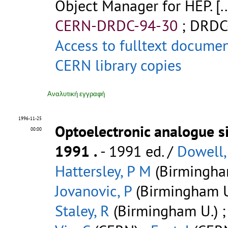
Object Manager for HEP. [..
CERN-DRDC-94-30
;
DRDC
Access to fulltext docume
CERN library copies
Αναλυτική εγγραφή
1996-11-25
Optoelectronic analogue si
00:00
1991
.
- 1991 ed. /
Dowell,
Hattersley, P M
(Birmingha
Jovanovic, P
(Birmingham U
Staley, R
(Birmingham U.) 