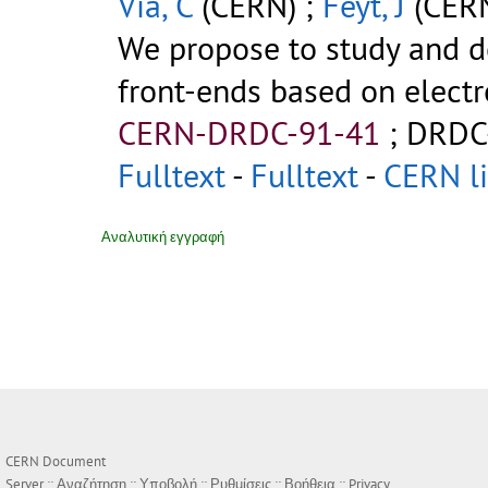
Via, C
(CERN) ;
Feyt, J
(CERN
We propose to study and d
front-ends based on electro
CERN-DRDC-91-41
;
DRDC
Fulltext
-
Fulltext
-
CERN li
Αναλυτική εγγραφή
CERN Document
Server ::
Αναζήτηση
::
Υποβολή
::
Ρυθμίσεις
::
Βοήθεια
::
Privacy