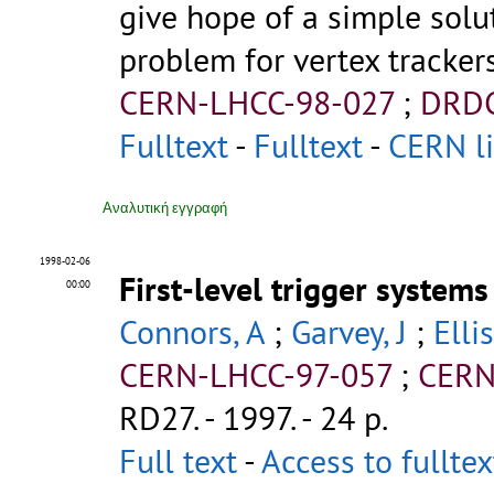
give hope of a simple solu
problem for vertex trackers 
CERN-LHCC-98-027
;
DRDC
Fulltext
-
Fulltext
-
CERN li
Αναλυτική εγγραφή
1998-02-06
First-level trigger system
00:00
Connors, A
;
Garvey, J
;
Elli
CERN-LHCC-97-057
;
CERN
RD27
.
- 1997. - 24 p.
Full text
-
Access to fullte