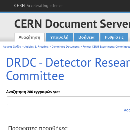
CERN
Accelerating science
CERN Document Serve
Αναζήτηση
Υποβολή
Βοήθεια
Ρυθμίσεις
Main menu
Αρχική Σελίδα
>
Articles & Preprints
>
Committee Documents
>
Former CERN Experiments Committees
DRDC - Detector Rese
Committee
Αναζήτηση 280 εγγραφών για:
Add
Πρόσφατες προσθήκες: