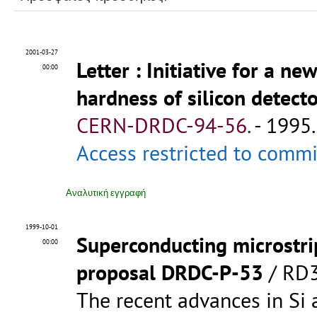
2001-03-27
Letter
: Initiative for a n
00:00
hardness of silicon detect
CERN-DRDC-94-56
.
- 1995.
Access restricted to comm
Αναλυτική εγγραφή
1999-10-01
Superconducting microstri
00:00
proposal DRDC-P-53
/ RD3
The recent advances in Si