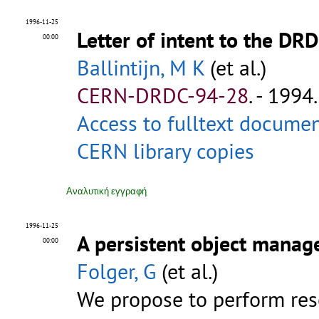
1996-11-25
Letter of intent to the DR
00:00
Ballintijn, M K
(et al.)
CERN-DRDC-94-28
.
- 1994. 
Access to fulltext docume
CERN library copies
Αναλυτική εγγραφή
1996-11-25
A persistent object manag
00:00
Folger, G
(et al.)
We propose to perform rese