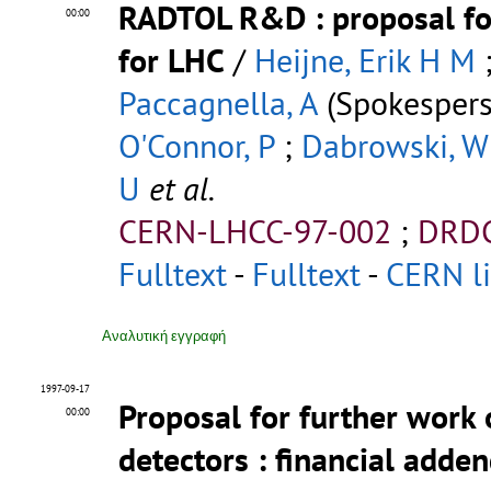
RADTOL R&D
: proposal f
00:00
for LHC
/
Heijne, Erik H M
Paccagnella, A
(Spokespers
O'Connor, P
;
Dabrowski, W
U
et al.
CERN-LHCC-97-002
;
DRDC
Fulltext
-
Fulltext
-
CERN li
Αναλυτική εγγραφή
1997-09-17
Proposal for further work 
00:00
detectors
: financial adde