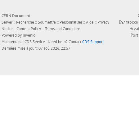
CERN Document
Български
Server ::
Recherche
::
Soumettre
::
Personnaliser
::
Aide
::
Privacy
Hrva
Notice
::
Content Policy
::
Terms and Conditions
Por
Powered by
Invenio
Maintenu par
CDS Service
- Need help? Contact
CDS Support
.
Dernière mise à jour:: 07 aoû 2026, 22:57