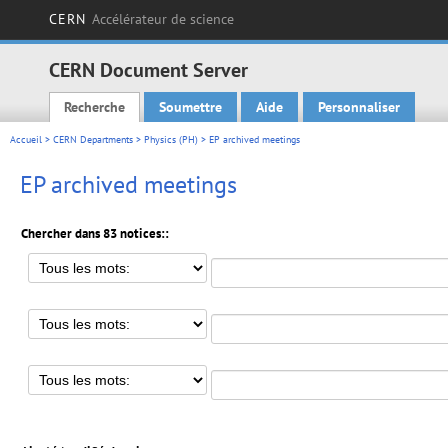
CERN
Accélérateur de science
CERN Document Server
Recherche
Soumettre
Aide
Personnaliser
Main menu
Accueil
>
CERN Departments
>
Physics (PH)
> EP archived meetings
EP archived meetings
Chercher dans 83 notices::