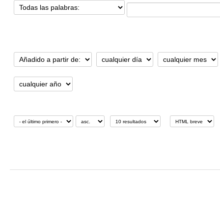
Añadido/modificado desde:
Ordenar por:
Mostrar resultados:
Formato de visua
Últimas adquisiciones:
2026-02-23
Strategic R&D Programme
09:11