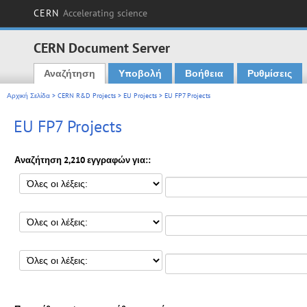
CERN
Accelerating science
CERN Document Server
Αναζήτηση
Υποβολή
Βοήθεια
Ρυθμίσεις
Main menu
Αρχική Σελίδα
>
CERN R&D Projects
>
EU Projects
> EU FP7 Projects
EU FP7 Projects
Αναζήτηση 2,210 εγγραφών για::