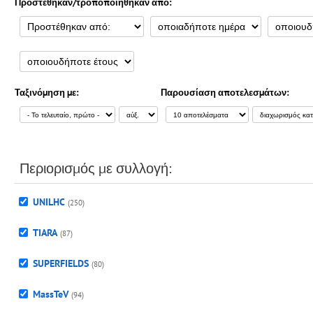
Προστέθηκαν/τροποποιήθηκαν από:
Ταξινόμηση με:
Παρουσίαση αποτελεσμάτων:
Περιορισμός με συλλογή:
UNILHC
(250)
TIARA
(87)
SUPERFIELDS
(80)
MassTeV
(94)