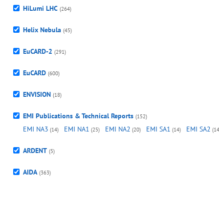
HiLumi LHC
(264)
Helix Nebula
(45)
EuCARD-2
(291)
EuCARD
(600)
ENVISION
(18)
EMI Publications & Technical Reports
(152)
EMI NA3
EMI NA1
EMI NA2
EMI SA1
EMI SA2
(14)
(25)
(20)
(14)
(14
ARDENT
(5)
AIDA
(363)