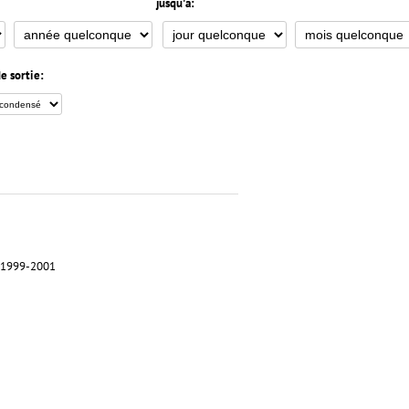
jusqu'à:
e sortie:
, 1999-2001