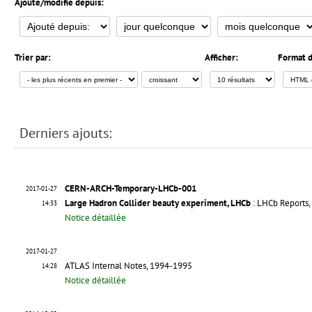
Ajouté/modifié depuis:
Trier par:
Afficher:
Format d
Derniers ajouts:
CERN-ARCH-Temporary-LHCb-001
2017-01-27
Large Hadron Collider beauty experiment, LHCb
: LHCb Reports
14:33
Notice détaillée
2017-01-27
ATLAS Internal Notes, 1994-1995
14:28
Notice détaillée