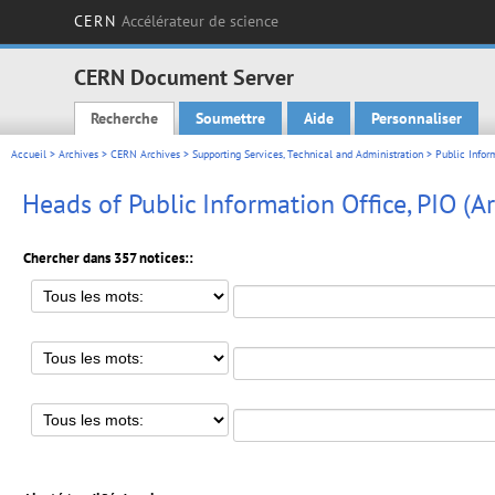
CERN
Accélérateur de science
CERN Document Server
Recherche
Soumettre
Aide
Personnaliser
Main menu
Accueil
>
Archives
>
CERN Archives
>
Supporting Services, Technical and Administration
>
Public Infor
Heads of Public Information Office, PIO (A
Chercher dans 357 notices::