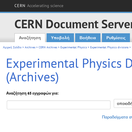
CERN
Accelerating science
CERN Document Serve
Αναζήτηση
Υποβολή
Βοήθεια
Ρυθμίσεις
Main menu
Αρχική Σελίδα
>
Archives
>
CERN Archives
>
Experimental Physics
>
Experimental Physics divisions
> 
Experimental Physics Di
(Archives)
Αναζήτηση 65 εγγραφών για:
Παραδείγματα α