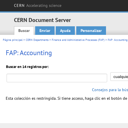
CERN
Accelerating science
CERN Document Server
Buscar
Enviar
Ayuda
Personalizar
Main menu
Página principal
>
CERN Departments
>
Finance and Administrative Processes (FAP)
> FAP: Accounting
FAP: Accounting
Buscar en 14 registros por:
Consejos para la bú
Esta colección es restringida. Si tiene acceso, haga clic en el botón de