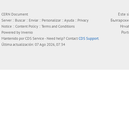
Este s
CERN Document
Български
Server ::
Buscar
::
Enviar
::
Personalizar
::
Ayuda
::
Privacy
Hrva
Notice
::
Content Policy
::
Terms and Conditions
Por
Powered by
Invenio
Mantenido por
CDS Service
- Need help? Contact
CDS Support
.
Última actualización: 07 Ago 2026, 07:34