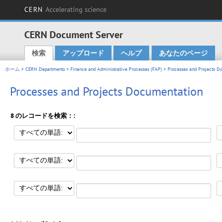
CERN
Accelerating science
CERN Document Server
検索
アップロード
ヘルプ
あなたのページ
Main menu
ホーム
>
CERN Departments
>
Finance and Administrative Processes (FAP)
> Processes and Projects D
Processes and Projects Documentation
8 のレコードを検索：: