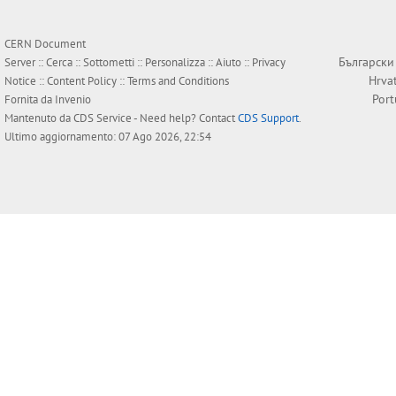
CERN Document
Български
Server ::
Cerca
::
Sottometti
::
Personalizza
::
Aiuto
::
Privacy
Hrva
Notice
::
Content Policy
::
Terms and Conditions
Por
Fornita da
Invenio
Mantenuto da
CDS Service
- Need help? Contact
CDS Support
.
Ultimo aggiornamento: 07 Ago 2026, 22:54