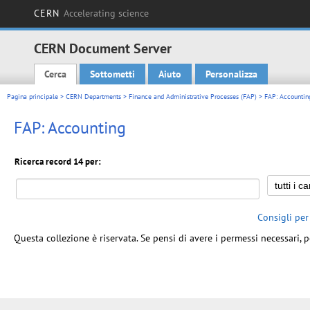
CERN
Accelerating science
CERN Document Server
Cerca
Sottometti
Aiuto
Personalizza
Main menu
Pagina principale
>
CERN Departments
>
Finance and Administrative Processes (FAP)
> FAP: Accountin
FAP: Accounting
Ricerca record 14 per:
Consigli per
Questa collezione è riservata. Se pensi di avere i permessi necessari, p