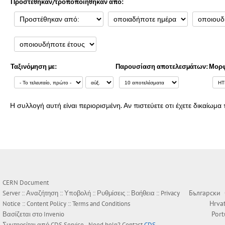
Προστέθηκαν/τροποποιήθηκαν από:
Ταξινόμηση με:
Παρουσίαση αποτελεσμάτων:
Μορφ
Η συλλογή αυτή είναι περιορισμένη. Αν πιστεύετε οτι έχετε δικαίω
CERN Document
Български
Server ::
Αναζήτηση
::
Υποβολή
::
Ρυθμίσεις
::
Βοήθεια
::
Privacy
Hrva
Notice
::
Content Policy
::
Terms and Conditions
Por
Βασίζεται στο
Invenio
Συντηρείται από
CDS Service
- Need help? Contact
CDS