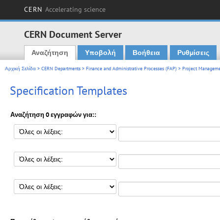
CERN
Accelerating science
CERN Document Server
Αναζήτηση
Υποβολή
Βοήθεια
Ρυθμίσεις
Main menu
Αρχική Σελίδα
>
CERN Departments
>
Finance and Administrative Processes (FAP)
>
Project Manageme
Specification Templates
Αναζήτηση 0 εγγραφών για::