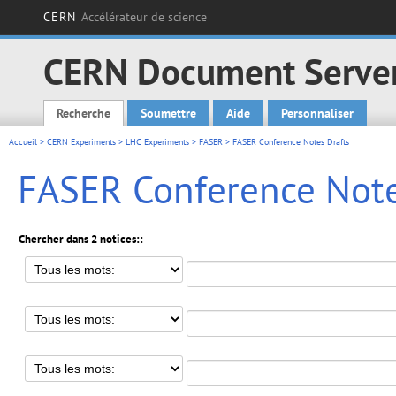
CERN
Accélérateur de science
CERN Document Serve
Recherche
Soumettre
Aide
Personnaliser
Main menu
Accueil
>
CERN Experiments
>
LHC Experiments
>
FASER
> FASER Conference Notes Drafts
FASER Conference Note
Chercher dans 2 notices::