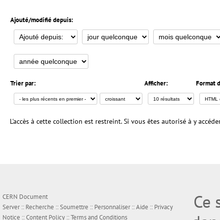
Ajouté/modifié depuis:
Trier par:
Afficher:
Format d
L'accès à cette collection est restreint. Si vous êtes autorisé à y accéd
Ce 
CERN Document
Server ::
Recherche
::
Soumettre
::
Personnaliser
::
Aide
::
Privacy
Notice
::
Content Policy
::
Terms and Conditions