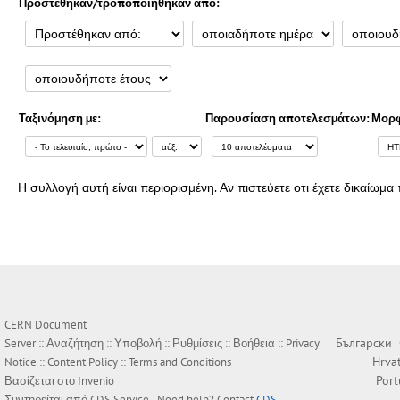
Προστέθηκαν/τροποποιήθηκαν από:
Ταξινόμηση με:
Παρουσίαση αποτελεσμάτων:
Μορφ
Η συλλογή αυτή είναι περιορισμένη. Αν πιστεύετε οτι έχετε δικαίω
CERN Document
Български
Server ::
Αναζήτηση
::
Υποβολή
::
Ρυθμίσεις
::
Βοήθεια
::
Privacy
Hrva
Notice
::
Content Policy
::
Terms and Conditions
Por
Βασίζεται στο
Invenio
Συντηρείται από
CDS Service
- Need help? Contact
CDS