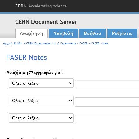
CERN
Accelerating science
CERN Document Server
Αναζήτηση
Υποβολή
Βοήθεια
Ρυθμίσεις
Main menu
Αρχική Σελίδα
>
CERN Experiments
>
LHC Experiments
>
FASER
> FASER Notes
FASER Notes
Αναζήτηση 77 εγγραφών για::