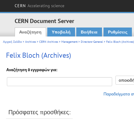
CERN
Accelerating science
CERN Document Server
Αναζήτηση
Υποβολή
Βοήθεια
Ρυθμίσεις
Main menu
Αρχική Σελίδα
>
Archives
>
CERN Archives
>
Management
>
Directors-General
> Felix Bloch (Archives)
Felix Bloch (Archives)
Αναζήτηση 0 εγγραφών για:
Παραδείγματα α
Πρόσφατες προσθήκες: