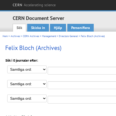
CERN
Accelerating science
CERN Document Server
Sök
Skicka in
Hjälp
Personifiera
Main menu
Hem
>
Archives
>
CERN Archives
>
Management
>
Directors-General
> Felix Bloch (Archives)
Felix Bloch (Archives)
Sök i 0 journaler efter: