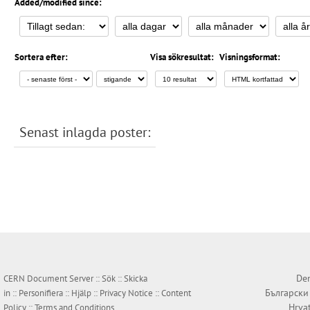
Added/modified since:
Sortera efter:
Visa sökresultat:
Visningsformat:
Senast inlagda poster:
Den
CERN Document Server ::
Sök
::
Skicka
Български
in
::
Personifiera
::
Hjälp
::
Privacy Notice
::
Content
Hrva
Policy
::
Terms and Conditions