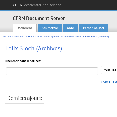
CERN
Accélérateur de science
CERN Document Server
Recherche
Soumettre
Aide
Personnaliser
Main menu
Accueil
>
Archives
>
CERN Archives
>
Management
>
Directors-General
> Felix Bloch (Archives)
Felix Bloch (Archives)
Chercher dans 0 notices:
Conseils 
Derniers ajouts: