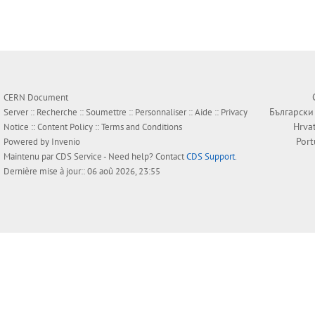
CERN Document
Български
Server ::
Recherche
::
Soumettre
::
Personnaliser
::
Aide
::
Privacy
Hrva
Notice
::
Content Policy
::
Terms and Conditions
Por
Powered by
Invenio
Maintenu par
CDS Service
- Need help? Contact
CDS Support
.
Dernière mise à jour:: 06 aoû 2026, 23:55