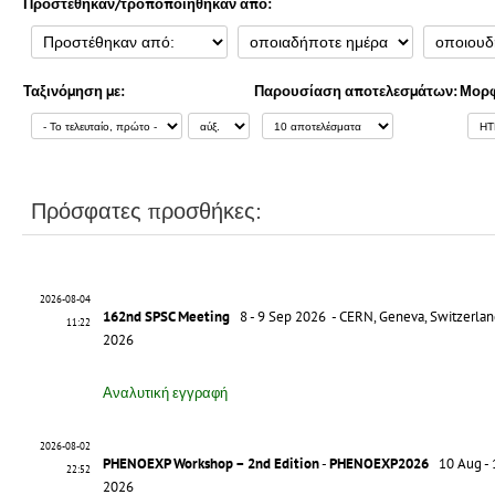
Προστέθηκαν/τροποποιήθηκαν από:
Ταξινόμηση με:
Παρουσίαση αποτελεσμάτων:
Μορφ
Πρόσφατες προσθήκες:
2026-08-04
162nd SPSC Meeting
8 - 9 Sep 2026 - CERN, Geneva, Switzerlan
11:22
2026
Αναλυτική εγγραφή
2026-08-02
PHENOEXP Workshop – 2nd Edition
-
PHENOEXP2026
10 Aug - 1
22:52
2026