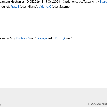
 Quantum Mechanics
-
DICE2026
5 - 9 Oct 2026 - Castiglioncello, Tuscany, It /
Blaso
ologne);
Prati, E
(ed.) (Milano);
Vitiello, G
(ed.) (Salerno)
ssinia, Gr /
Krintiras, G
(ed.);
Papa, A
(ed.);
Royon, C
(ed.)
Η σελίδα αυτ
y