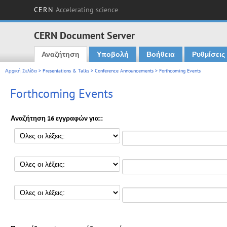
CERN
Accelerating science
CERN Document Server
Αναζήτηση
Υποβολή
Βοήθεια
Ρυθμίσεις
Main menu
Αρχική Σελίδα
>
Presentations & Talks
>
Conference Announcements
> Forthcoming Events
Forthcoming Events
Αναζήτηση 16 εγγραφών για::