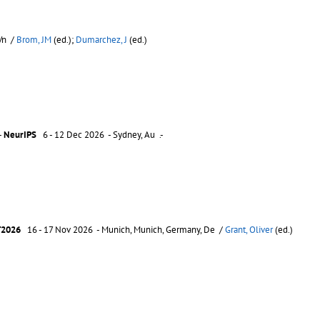
Vn /
Brom, JM
(ed.);
Dumarchez, J
(ed.)
-
NeurIPS
6 - 12 Dec 2026 - Sydney, Au .-
2026
16 - 17 Nov 2026 - Munich, Munich, Germany, De /
Grant, Oliver
(ed.)