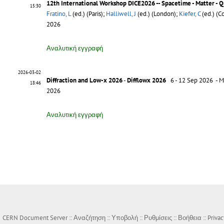
12th International Workshop DICE2026 -- Spacetime - Matter -
15:30
Fratino, L
(ed.) (Paris);
Halliwell, J
(ed.) (London);
Kiefer, C
(ed.) (C
2026
Αναλυτική εγγραφή
2026-03-02
Diffraction and Low-x 2026
-
Difflowx 2026
6 - 12 Sep 2026 - Me
18:46
2026
Αναλυτική εγγραφή
CERN Document Server ::
Αναζήτηση
::
Υποβολή
::
Ρυθμίσεις
::
Βοήθεια
::
Privac