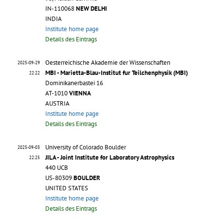
IN-110068
NEW DELHI
INDIA
Institute home page
Details des Eintrags
Oesterreichische Akademie der Wissenschaften
2025-09-29
MBI - Marietta-Blau-Institut fur Teilchenphysik (MBI)
22:22
Dominikanerbastei 16
AT-1010
VIENNA
AUSTRIA
Institute home page
Details des Eintrags
University of Colorado Boulder
2025-09-03
JILA - Joint Institute for Laboratory Astrophysics
22:25
440 UCB
US-80309
BOULDER
UNITED STATES
Institute home page
Details des Eintrags