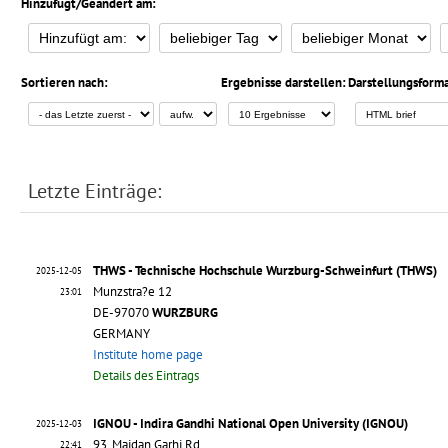
Hinzufügt/Geändert am:
Sortieren nach:
Ergebnisse darstellen:
Darstellungsforma
Letzte Einträge:
THWS - Technische Hochschule Wurzburg-Schweinfurt (THWS)
2025-12-05
Munzstra?e 12
23:01
DE-97070
WURZBURG
GERMANY
Institute home page
Details des Eintrags
IGNOU - Indira Gandhi National Open University (IGNOU)
2025-12-03
93, Maidan Garhi Rd
22:41