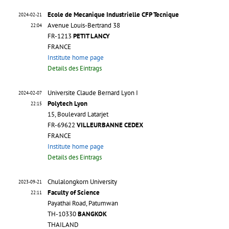
Ecole de Mecanique Industrielle CFP Tecnique
2024-02-21
Avenue Louis-Bertrand 38
22:04
FR-1213
PETIT LANCY
FRANCE
Institute home page
Details des Eintrags
Universite Claude Bernard Lyon I
2024-02-07
Polytech Lyon
22:15
15, Boulevard Latarjet
FR-69622
VILLEURBANNE CEDEX
FRANCE
Institute home page
Details des Eintrags
Chulalongkorn University
2023-09-21
Faculty of Science
22:11
Payathai Road, Patumwan
TH-10330
BANGKOK
THAILAND