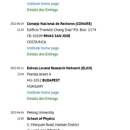
Institute home page
Details des Eintrags
Consejo Nacional de Rectores (CONARE)
2022-06-24
Edificio "Franklin Chang Diaz" P.O. Box: 1174
22:25
CR-10109
PAVAS SAN JOSE
COSTA RICA
Institute home page
Details des Eintrags
Eotvos Lorand Research Network (ELKH)
2022-05-11
Piarista street 4
22:04
HU-1052
BUDAPEST
HUNGARY
Institute home page
Details des Eintrags
Peking University
2022-04-26
School of Physics
22:03
5, Yiheyuan Road, Haidian District