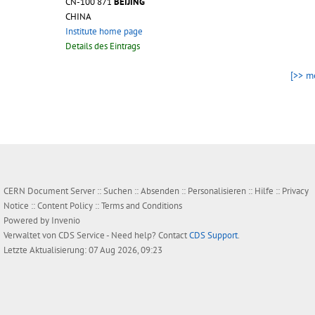
CN-100 871
BEIJING
CHINA
Institute home page
Details des Eintrags
[>> m
CERN Document Server ::
Suchen
::
Absenden
::
Personalisieren
::
Hilfe
::
Privacy
Notice
::
Content Policy
::
Terms and Conditions
Powered by
Invenio
Verwaltet von
CDS Service
- Need help? Contact
CDS Support
.
Letzte Aktualisierung: 07 Aug 2026, 09:23