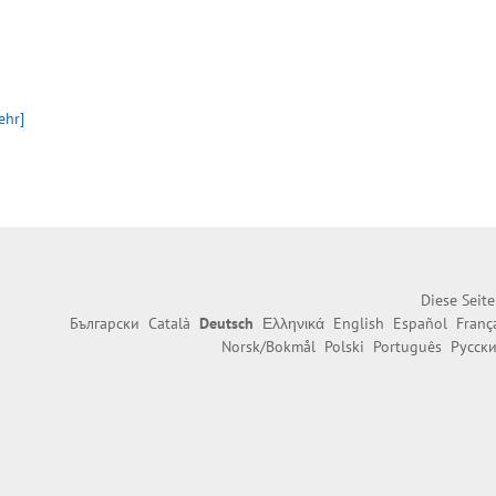
ehr]
Diese Seit
Български
Català
Deutsch
Ελληνικά
English
Español
Franç
Norsk/Bokmål
Polski
Português
Русск