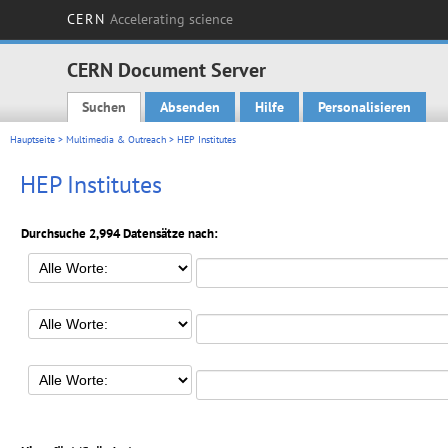
CERN
Accelerating science
CERN Document Server
Suchen
Absenden
Hilfe
Personalisieren
Main menu
Hauptseite
>
Multimedia & Outreach
> HEP Institutes
HEP Institutes
Durchsuche 2,994 Datensätze nach: