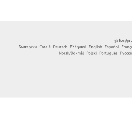
ეს საიტი
Български
Català
Deutsch
Ελληνικά
English
Español
Franç
Norsk/Bokmål
Polski
Português
Русск