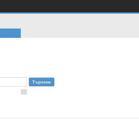
изиране
Съвети за търсене
Разширено търсене
 to Search
+