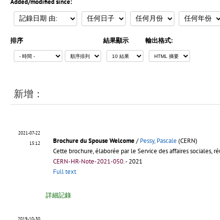
Added/modified since:
排序
結果顯示
輸出格式:
新增：
2021-07-22
Brochure du Spouse Welcome
/
Pessy, Pascale
(CERN)
15:12
Cette brochure, élaborée par le Service des affaires sociales, r
CERN-HR-Note-2021-050
.
- 2021
Full text
詳細記錄
2019-10-30