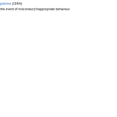
rogramme
(CERN)
 the event of misconduct/inappropriate behaviour
and structure
dmission and structure