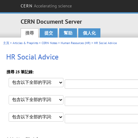
CERN
Accelerating science
CERN Document Server
搜尋
提交
幫助
個人化
Main menu
主頁
>
Articles & Preprints
>
CERN Notes
>
Human Resources (HR)
> HR Social Advice
HR Social Advice
搜尋 25 筆記錄: