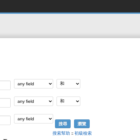
搜索幫助
::
初級檢索