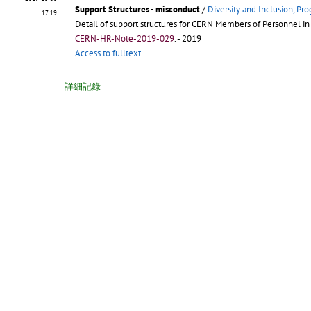
Support Structures - misconduct
/
Diversity and Inclusion, P
17:19
Detail of support structures for CERN Members of Personnel in
CERN-HR-Note-2019-029
.
- 2019
Access to fulltext
詳細記錄
2018-04-24
Ferney Flow Chart_Fr
/
Guinot, Genevieve
(CERN)
12:08
Lycée & Collège International de Ferney-Voltaire - admission 
CERN-HR-Note-2018-017
.
- 2018
Access to fulltext
詳細記錄
2018-04-24
Ferney Flow Chart_Eng
/
Guinot, Genevieve
(CERN)
11:54
Ferney-Voltaire International Lycée and Collège - Flow Chart a
CERN-HR-Note-2018-016
.
- 2018
Access to fulltext